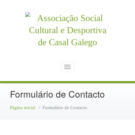
Skip
to
content
Clube Desportivo de Casal Galego
Associação Social Cultural e
Toggle navigation
Desportiva de Casal Galego
Formulário de Contacto
Página inicial
/
Formulário de Contacto